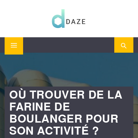
Skip
to
content
Le magazine de toute l'actualité industrielle
DAZE
Primary
Menu
OÙ TROUVER DE LA
FARINE DE
BOULANGER POUR
SON ACTIVITÉ ?