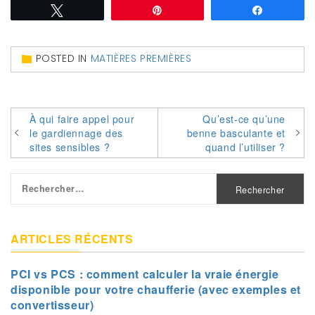
Tweetez
Épingle
Partagez
POSTED IN
MATIÈRES PREMIÈRES
Navigation
À qui faire appel pour
Qu’est-ce qu’une
le gardiennage des
benne basculante et
de
sites sensibles ?
quand l’utiliser ?
l’article
Rechercher :
ARTICLES RÉCENTS
PCI vs PCS : comment calculer la vraie énergie
disponible pour votre chaufferie (avec exemples et
convertisseur)