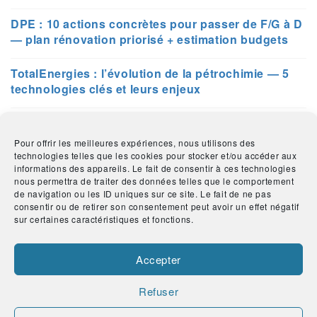
DPE : 10 actions concrètes pour passer de F/G à D
— plan rénovation priorisé + estimation budgets
TotalEnergies : l’évolution de la pétrochimie — 5
technologies clés et leurs enjeux
Chauffage collectif : calculer le coût total de
possession (TCO) pour votre copropriété —
Pour offrir les meilleures expériences, nous utilisons des
modèle Excel inclus
technologies telles que les cookies pour stocker et/ou accéder aux
informations des appareils. Le fait de consentir à ces technologies
nous permettra de traiter des données telles que le comportement
Guide complet : comment choisir et mesurer le ROI
de navigation ou les ID uniques sur ce site. Le fait de ne pas
d’une plateforme de retour client (BKVousEcoute
consentir ou de retirer son consentement peut avoir un effet négatif
et alternatives)
sur certaines caractéristiques et fonctions.
Accepter
Refuser
© 2026 Daze