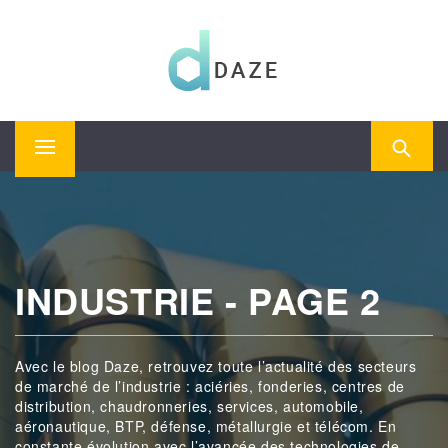
Skip
to
content
Le magazine de toute l'actualité industrielle
DAZE
Primary
Menu
INDUSTRIE - PAGE 2
Avec le blog Daze, retrouvez toute l’actualité des secteurs
de marché de l’industrie : aciéries, fonderies, centres de
distribution, chaudronneries, services, automobile,
aéronautique, BTP, défense, métallurgie et télécom. En
constante évolution avec l’avancée des technologies de