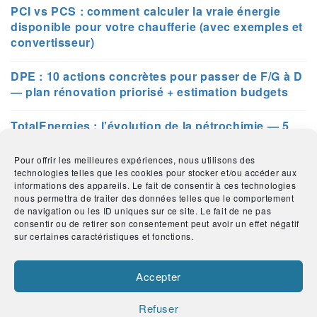
PCI vs PCS : comment calculer la vraie énergie
disponible pour votre chaufferie (avec exemples et
convertisseur)
DPE : 10 actions concrètes pour passer de F/G à D
— plan rénovation priorisé + estimation budgets
TotalEnergies : l’évolution de la pétrochimie — 5
technologies clés et leurs enjeux
Pour offrir les meilleures expériences, nous utilisons des
technologies telles que les cookies pour stocker et/ou accéder aux
Chauffage collectif : calculer le coût total de
informations des appareils. Le fait de consentir à ces technologies
possession (TCO) pour votre copropriété —
nous permettra de traiter des données telles que le comportement
modèle Excel inclus
de navigation ou les ID uniques sur ce site. Le fait de ne pas
consentir ou de retirer son consentement peut avoir un effet négatif
sur certaines caractéristiques et fonctions.
Guide complet : comment choisir et mesurer le ROI
d’une plateforme de retour client (BKVousEcoute
et alternatives)
Accepter
Refuser